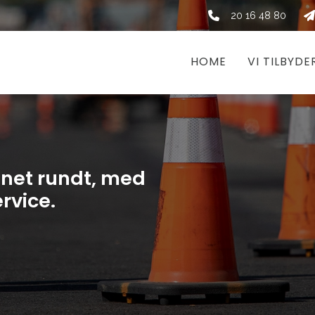
20 16 48 80
HOME
VI TILBYDE
øgnet rundt, med
rvice.