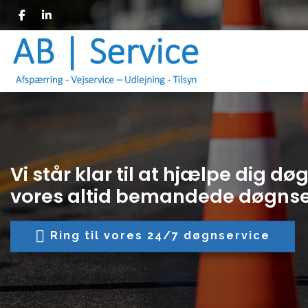
Skip
to
main
content
Vi står klar til at hjælpe dig d
vores altid bemandede døgnse
Ring til vores 24/7 døgnservice