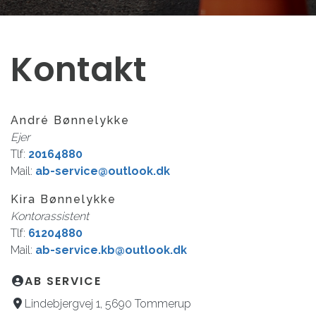
Kontakt
André Bønnelykke
Ejer
Tlf:
20164880
Mail:
ab-service@outlook.dk
Kira Bønnelykke
Kontorassistent
Tlf:
61204880
Mail:
ab-service.kb@outlook.dk
AB SERVICE
Lindebjergvej 1, 5690 Tommerup