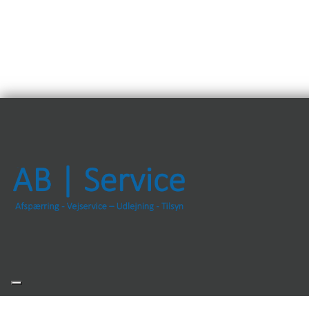
Copyright © 2026 - AB Service
, CVR 46451449
|
Privatlivspolitik
|
Cookiepolitik