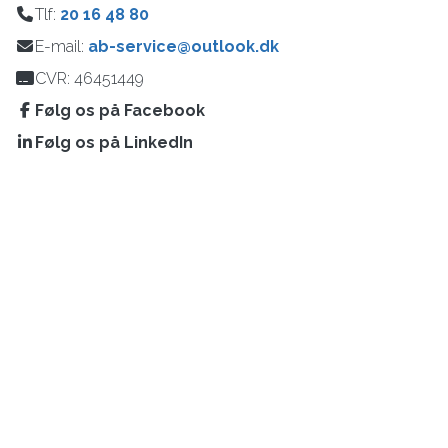
Tlf:
20 16 48 80
E-mail:
ab-service@outlook.dk
CVR: 46451449
Følg os på Facebook
Følg os på LinkedIn