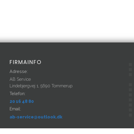
FIRMAINFO
Adresse:
AB Service
Lindebjergvej 1, 5690 Tommerup
Telefon:
20 16 48 80
Email:
ab-service@outlook.dk