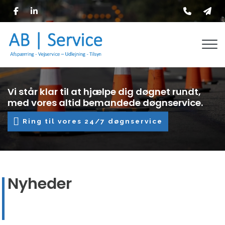
Skip
to
main
content
Vi står klar til at hjælpe dig døgnet rundt,
med vores altid bemandede døgnservice.
Ring til vores 24/7 døgnservice
Nyheder