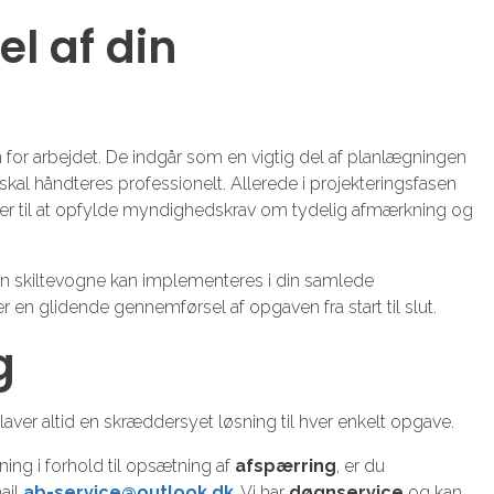
l af din
 for arbejdet. De indgår som en vigtig del af planlægningen
ng skal håndteres professionelt. Allerede i projekteringsfasen
ager til at opfylde myndighedskrav om tydelig afmærkning og
n skiltevogne kan implementeres i din samlede
r en glidende gennemførsel af opgaven fra start til slut.
g
laver altid en skræddersyet løsning til hver enkelt opgave.
ning i forhold til opsætning af
afspærring
, er du
mail
ab-service@outlook.dk
. Vi har
døgnservice
og kan