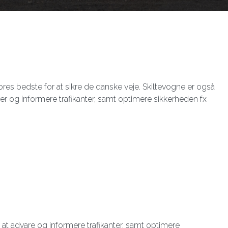
ores bedste for at sikre de danske veje. Skiltevogne er også
arer og informere trafikanter, samt optimere sikkerheden fx
 at advare og informere trafikanter, samt optimere