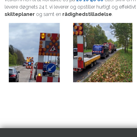
levere døgnets 24 t. vi leverer og opstiller hurtigt og effekti
skilteplaner
og samt en
rådighedstilladelse
.