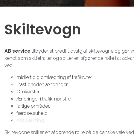
Skiltevogn
AB service
tilbyder et bredt udvalg af skiltevogne og gør v
kendt som skiltetrailer og spiller en afgørende rolle i at adv
ved:
midlertidig omlægning af trafikruter
hastigheden ændringer
Omkørsler
Ændringer i trafikmønstre
farlige områder.
færdselsuheld
Afspærring
Skiltevogne spiller en afgørende rolle på de danske veje ved