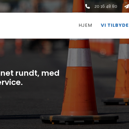
20 16 48 80
HJEM
VI TILBYD
øgnet rundt, med
rvice.