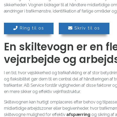
sikkerheden. Vognen bidrager til at håndtere midlertidige om
ændringer i trafikmønstre, identifikation af farlige områder o
Ring til os
Skriv til os
En skiltevogn er en fle
vejarbejde og arbejd
I en tid, hvor vejsikkerhed og trafikafvikling er af stor bety
og fleksibilitet gør dem til en central del af håndteringen af 
trafikanter. AB Service forstår vigtigheden af disse faktorer og
en mere sikker og effektiv vejinfrastruktur.
Skiltevognen kan hurtigt omplaceres efter behov og tilpasses 
midlertidige arbejdszoner eller begivenheder, hvor trafikmøn
skiltevogne mulighed for effektiv
afspærring
og sikring af