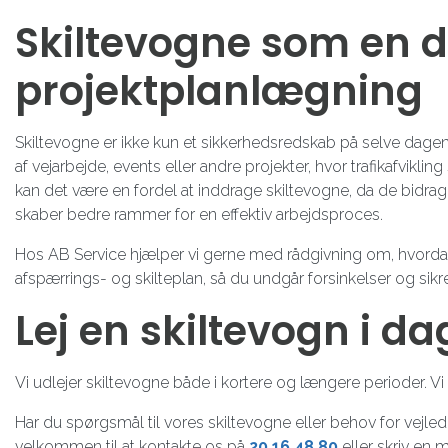
Skiltevogne som en de
projektplanlægning
Skiltevogne er ikke kun et sikkerhedsredskab på selve dagen
af vejarbejde, events eller andre projekter, hvor trafikafvikli
kan det være en fordel at inddrage skiltevogne, da de bidr
skaber bedre rammer for en effektiv arbejdsproces.
Hos AB Service hjælper vi gerne med rådgivning om, hvorda
afspærrings- og skilteplan, så du undgår forsinkelser og sikre
Lej en skiltevogn i da
Vi udlejer skiltevogne både i kortere og længere perioder. Vi 
Har du spørgsmål til vores skiltevogne eller behov for vejled
velkommen til at kontakte os på
20 16 48 80
eller skriv en 